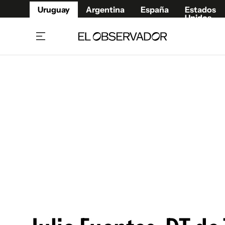
Uruguay
Argentina
España
Estados
Unidos
Home
Juegos 
Referí
Rugby
Fútbol
Básque
Mundial 2026
Tenis
Resultados Deportivos
Runnin
Fútbol internacional
Polidep
Copa Libertadores
Motor