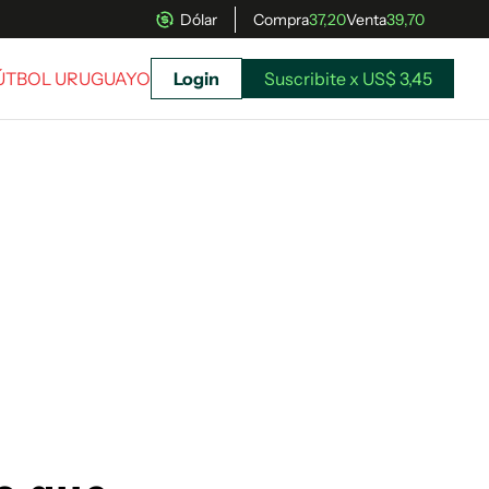
Dólar
Compra
37,20
Venta
39,70
FÚTBOL URUGUAYO
Login
Suscribite x US$ 3,45
uscríbete ahora a El Observador y elegí hasta
donde llegar.
Suscribite x US$ 3,45