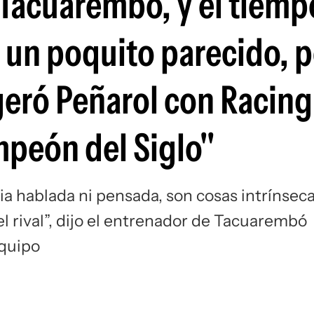
e Tacuarembó, y el tiem
Si
 un poquito parecido, p
eró Peñarol con Racing
mpeón del Siglo"
a hablada ni pensada, son cosas intrínsec
el rival”, dijo el entrenador de Tacuarembó
equipo