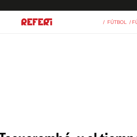
/
FÚTBOL
/ 
Olímpicos
S
tbol
g
ortivo