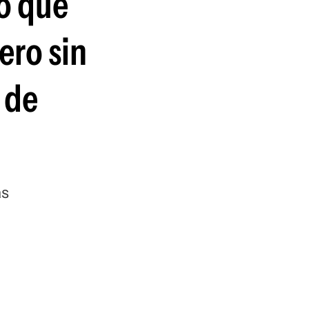
po que
guenos en:
ero sin
 de
as