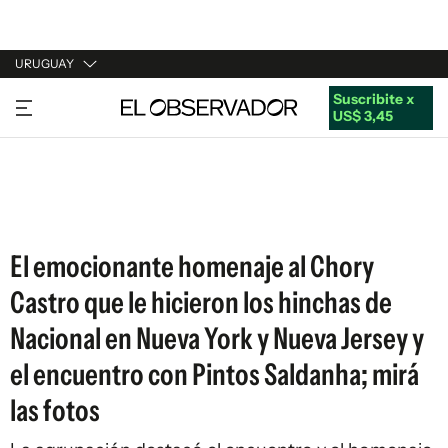
URUGUAY
Suscribite x
URUGUAY
US$ 3,45
ARGENTINA
ESPAÑA
ESTADOS UNIDOS
El emocionante homenaje al Chory
Castro que le hicieron los hinchas de
Nacional en Nueva York y Nueva Jersey y
el encuentro con Pintos Saldanha; mirá
las fotos