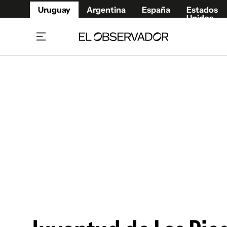
Uruguay
Argentina
España
Estados
Unidos
Home
Juegos 
Referí
Rugby
Fútbol
Básque
Mundial 2026
Tenis
Resultados Deportivos
Runnin
Fútbol internacional
Polidep
Copa Libertadores
Motor