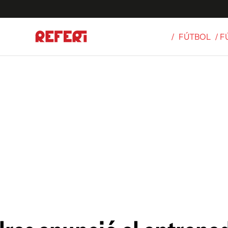
/
FÚTBOL
/ 
Olímpicos
S
tbol
g
ortivo