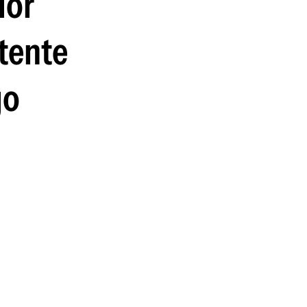
dor
guenos en:
tente
go