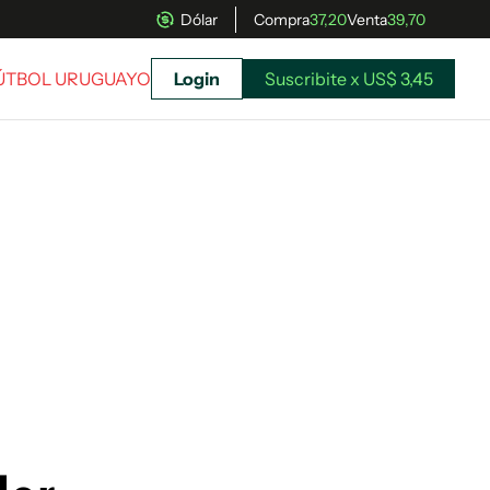
Dólar
Compra
37,20
Venta
39,70
FÚTBOL URUGUAYO
Login
Suscribite x US$ 3,45
uscríbete ahora a El Observador y elegí hasta
donde llegar.
Suscribite x US$ 3,45