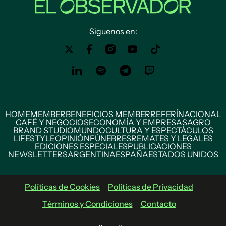
Siguenos en:
HOME
MEMBER
BENEFICIOS MEMBER
REFERÍ
NACIONAL
CAFÉ Y NEGOCIOS
ECONOMÍA Y EMPRESAS
AGRO
BRAND STUDIO
MUNDO
CULTURA Y ESPECTÁCULOS
LIFESTYLE
OPINIÓN
FÚNEBRES
REMATES Y LEGALES
EDICIONES ESPECIALES
PUBLICACIONES
NEWSLETTERS
ARGENTINA
ESPAÑA
ESTADOS UNIDOS
Políticas de Cookies
Políticas de Privacidad
Términos y Condiciones
Contacto