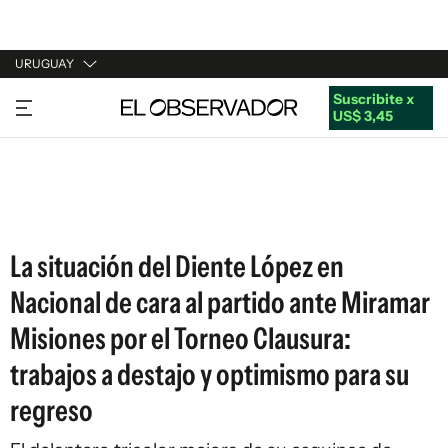
URUGUAY
Suscribite x
URUGUAY
US$ 3,45
ARGENTINA
ESPAÑA
ESTADOS UNIDOS
La situación del Diente López en
Nacional de cara al partido ante Miramar
Misiones por el Torneo Clausura:
trabajos a destajo y optimismo para su
regreso