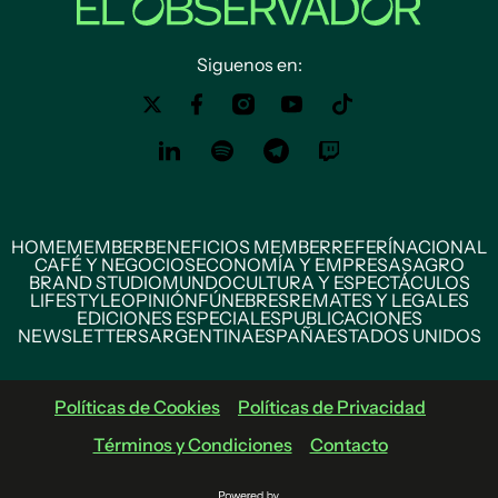
Siguenos en:
HOME
MEMBER
BENEFICIOS MEMBER
REFERÍ
NACIONAL
CAFÉ Y NEGOCIOS
ECONOMÍA Y EMPRESAS
AGRO
BRAND STUDIO
MUNDO
CULTURA Y ESPECTÁCULOS
LIFESTYLE
OPINIÓN
FÚNEBRES
REMATES Y LEGALES
EDICIONES ESPECIALES
PUBLICACIONES
NEWSLETTERS
ARGENTINA
ESPAÑA
ESTADOS UNIDOS
Políticas de Cookies
Políticas de Privacidad
Términos y Condiciones
Contacto