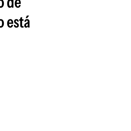
o de
guenos en:
o está