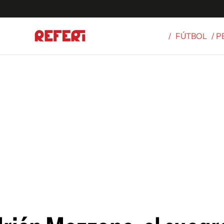
/
FÚTBOL
/ 
Olímpicos
S
tbol
g
ortivo