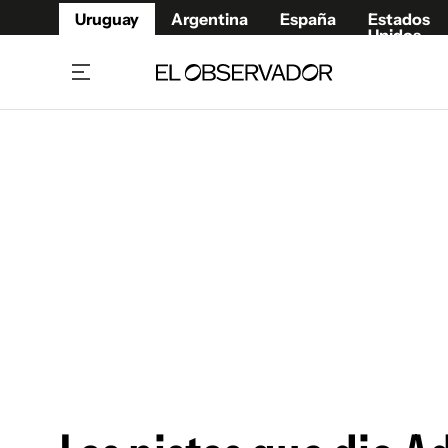
Uruguay
Argentina
España
Estados
Unidos
Home
Juegos 
Referí
Rugby
Fútbol
Básque
Mundial 2026
Tenis
Resultados Deportivos
Runnin
Fútbol internacional
Polidep
Copa Libertadores
Motor