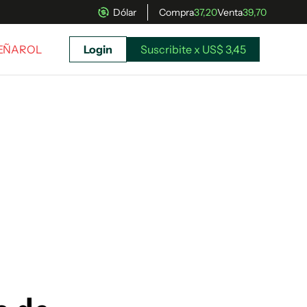
Dólar
Compra
37,20
Venta
39,70
PEÑAROL
Login
Suscribite x US$ 3,45
uscríbete ahora a El Observador y elegí hasta
donde llegar.
Suscribite x US$ 3,45