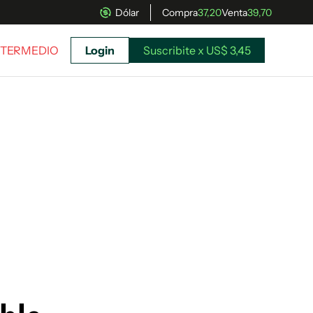
Dólar
Compra
37,20
Venta
39,70
INTERMEDIO
Login
Suscribite x US$ 3,45
uscríbete ahora a El Observador y elegí hasta
donde llegar.
Suscribite x US$ 3,45