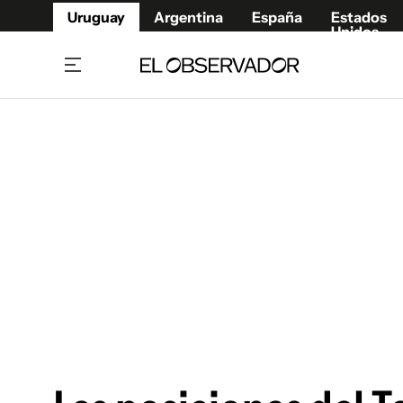
Uruguay
Argentina
España
Estados
Unidos
Home
Juegos 
Referí
Rugby
Fútbol
Básque
Mundial 2026
Tenis
Resultados Deportivos
Runnin
Fútbol internacional
Polidep
Copa Libertadores
Motor