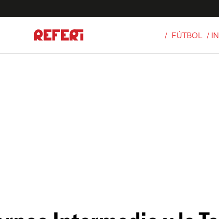
/
FÚTBOL
/ 
Olímpicos
S
tbol
g
ortivo