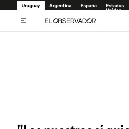
Uruguay
Argentina
España
Estados
Unidos
Home
Juegos 
Referí
Rugby
Fútbol
Básque
Mundial 2026
Tenis
Resultados Deportivos
Runnin
Fútbol internacional
Polidep
Copa Libertadores
Motor