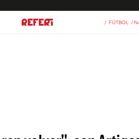
/
FÚTBOL
/ 
Olímpicos
S
tbol
g
ortivo