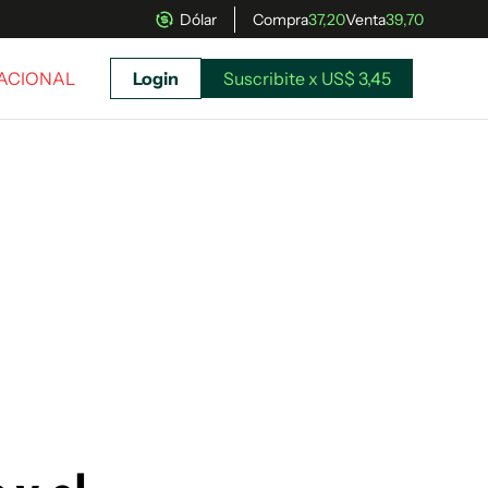
Dólar
Compra
37,20
Venta
39,70
NACIONAL
Login
Suscribite x US$ 3,45
uscríbete ahora a El Observador y elegí hasta
donde llegar.
Suscribite x US$ 3,45