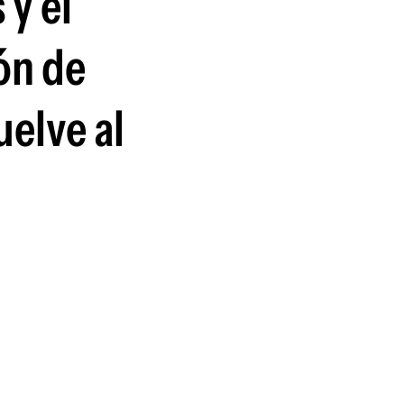
 y el
guenos en:
ón de
uelve al
e