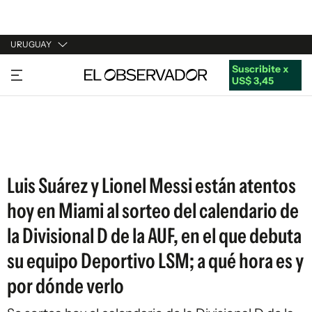
URUGUAY
Suscribite x
URUGUAY
US$ 3,45
ARGENTINA
ESPAÑA
ESTADOS UNIDOS
Luis Suárez y Lionel Messi están atentos
hoy en Miami al sorteo del calendario de
la Divisional D de la AUF, en el que debuta
su equipo Deportivo LSM; a qué hora es y
por dónde verlo