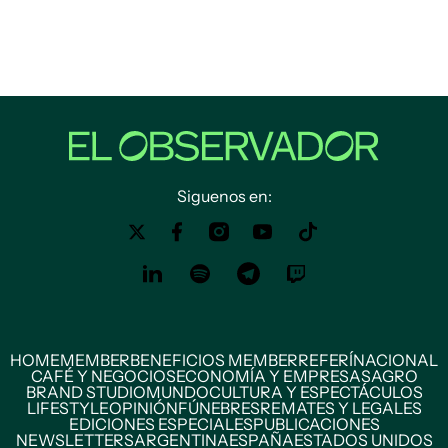
Siguenos en:
HOME
MEMBER
BENEFICIOS MEMBER
REFERÍ
NACIONAL
CAFÉ Y NEGOCIOS
ECONOMÍA Y EMPRESAS
AGRO
BRAND STUDIO
MUNDO
CULTURA Y ESPECTÁCULOS
LIFESTYLE
OPINIÓN
FÚNEBRES
REMATES Y LEGALES
EDICIONES ESPECIALES
PUBLICACIONES
NEWSLETTERS
ARGENTINA
ESPAÑA
ESTADOS UNIDOS