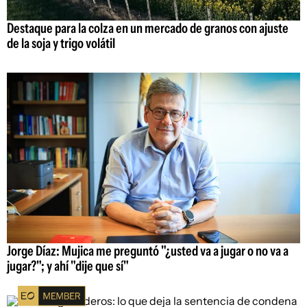
Destaque para la colza en un mercado de granos con ajuste
de la soja y trigo volátil
Jorge Díaz: Mujica me preguntó "¿usted va a jugar o no va a
jugar?"; y ahí "dije que sí"