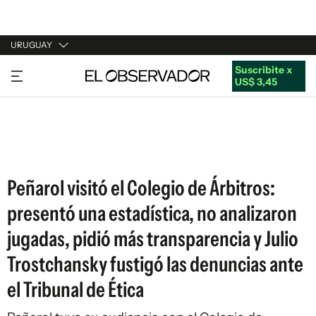
URUGUAY
Suscribite x
URUGUAY
US$ 3,45
ARGENTINA
ESPAÑA
ESTADOS UNIDOS
Peñarol visitó el Colegio de Árbitros:
presentó una estadística, no analizaron
jugadas, pidió más transparencia y Julio
Trostchansky fustigó las denuncias ante
el Tribunal de Ética