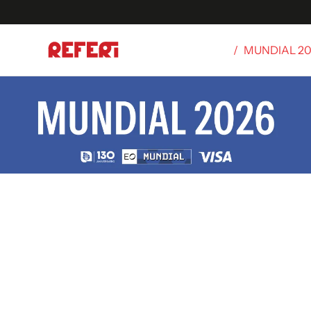
/
MUNDIAL 2
Olímpicos
S
tbol
g
ortivo