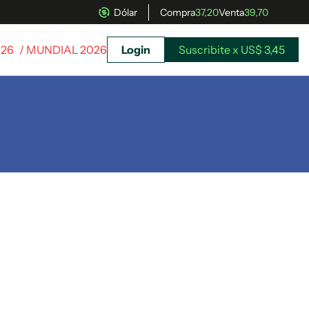
Dólar
Compra
37,20
Venta
39,70
026
/ MUNDIAL 2026
Login
Suscribite x US$ 3,45
uscríbete ahora a El Observador y elegí hasta
donde llegar.
Suscribite x US$ 3,45