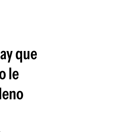
guenos en:
uay que
o le
pleno