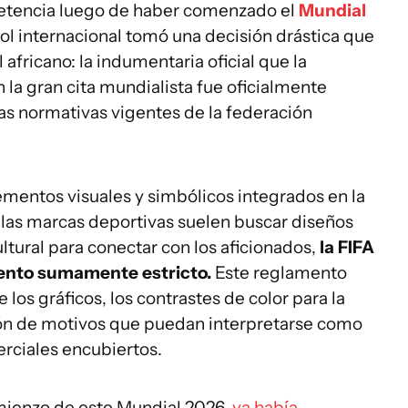
petencia luego de haber comenzado el
Mundial
l internacional tomó una decisión drástica que
 africano: la indumentaria oficial que la
 la gran cita mundialista fue oficialmente
tas normativas vigentes de la federación
elementos visuales y simbólicos integrados en la
las marcas deportivas suelen buscar diseños
ultural para conectar con los aficionados,
la FIFA
ento sumamente estricto.
Este reglamento
 los gráficos, los contrastes de color para la
lusión de motivos que puedan interpretarse como
erciales encubiertos.
omienzo de este Mundial 2026,
ya había