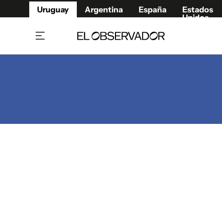
Uruguay
Argentina
España
Estados
Unidos
Home
Juegos 
Referí
Rugby
Fútbol
Básque
Mundial 2026
Tenis
Resultados Deportivos
Runnin
Fútbol internacional
Polidep
Copa Libertadores
Motor