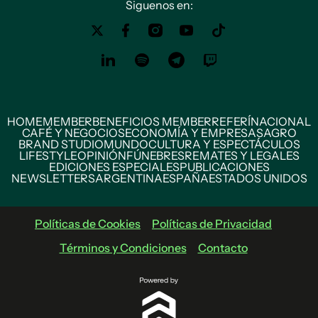
Siguenos en:
HOME
MEMBER
BENEFICIOS MEMBER
REFERÍ
NACIONAL
CAFÉ Y NEGOCIOS
ECONOMÍA Y EMPRESAS
AGRO
BRAND STUDIO
MUNDO
CULTURA Y ESPECTÁCULOS
LIFESTYLE
OPINIÓN
FÚNEBRES
REMATES Y LEGALES
EDICIONES ESPECIALES
PUBLICACIONES
NEWSLETTERS
ARGENTINA
ESPAÑA
ESTADOS UNIDOS
Políticas de Cookies
Políticas de Privacidad
Términos y Condiciones
Contacto