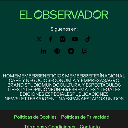
Siguenos en:
HOME
MEMBER
BENEFICIOS MEMBER
REFERÍ
NACIONAL
CAFÉ Y NEGOCIOS
ECONOMÍA Y EMPRESAS
AGRO
BRAND STUDIO
MUNDO
CULTURA Y ESPECTÁCULOS
LIFESTYLE
OPINIÓN
FÚNEBRES
REMATES Y LEGALES
EDICIONES ESPECIALES
PUBLICACIONES
NEWSLETTERS
ARGENTINA
ESPAÑA
ESTADOS UNIDOS
Políticas de Cookies
Políticas de Privacidad
Términos y Condiciones
Contacto