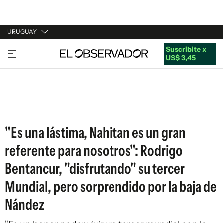
URUGUAY
Suscribite x
URUGUAY
US$ 3,45
ARGENTINA
ESPAÑA
ESTADOS UNIDOS
"Es una lástima, Nahitan es un gran
referente para nosotros": Rodrigo
Bentancur, "disfrutando" su tercer
Mundial, pero sorprendido por la baja de
Nández