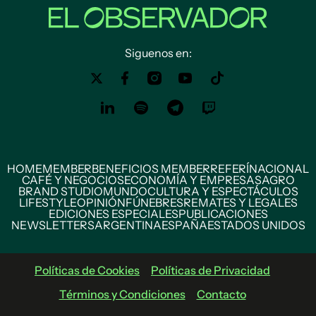
Siguenos en:
HOME
MEMBER
BENEFICIOS MEMBER
REFERÍ
NACIONAL
CAFÉ Y NEGOCIOS
ECONOMÍA Y EMPRESAS
AGRO
BRAND STUDIO
MUNDO
CULTURA Y ESPECTÁCULOS
LIFESTYLE
OPINIÓN
FÚNEBRES
REMATES Y LEGALES
EDICIONES ESPECIALES
PUBLICACIONES
NEWSLETTERS
ARGENTINA
ESPAÑA
ESTADOS UNIDOS
Políticas de Cookies
Políticas de Privacidad
Términos y Condiciones
Contacto