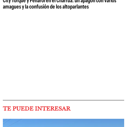
City Torque y Peñarol en el Charrúa: un apagón con varios
amagues y la confusión de los altoparlantes
TE PUEDE INTERESAR