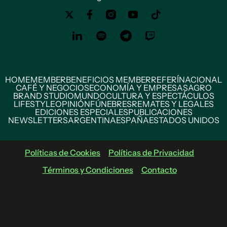
HOME
MEMBER
BENEFICIOS MEMBER
REFERÍ
NACIONAL
CAFÉ Y NEGOCIOS
ECONOMÍA Y EMPRESAS
AGRO
BRAND STUDIO
MUNDO
CULTURA Y ESPECTÁCULOS
LIFESTYLE
OPINIÓN
FÚNEBRES
REMATES Y LEGALES
EDICIONES ESPECIALES
PUBLICACIONES
NEWSLETTERS
ARGENTINA
ESPAÑA
ESTADOS UNIDOS
Políticas de Cookies
Políticas de Privacidad
Términos y Condiciones
Contacto