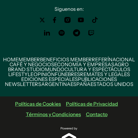
Siguenos en:
HOME
MEMBER
BENEFICIOS MEMBER
REFERÍ
NACIONAL
CAFÉ Y NEGOCIOS
ECONOMÍA Y EMPRESAS
AGRO
BRAND STUDIO
MUNDO
CULTURA Y ESPECTÁCULOS
LIFESTYLE
OPINIÓN
FÚNEBRES
REMATES Y LEGALES
EDICIONES ESPECIALES
PUBLICACIONES
NEWSLETTERS
ARGENTINA
ESPAÑA
ESTADOS UNIDOS
Políticas de Cookies
Políticas de Privacidad
Términos y Condiciones
Contacto