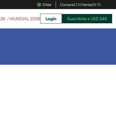
Dólar
Compra
37,20
Venta
39,70
026
/ MUNDIAL 2026
Login
Suscribite x US$ 3,45
uscríbete ahora a El Observador y elegí hasta
donde llegar.
Suscribite x US$ 3,45