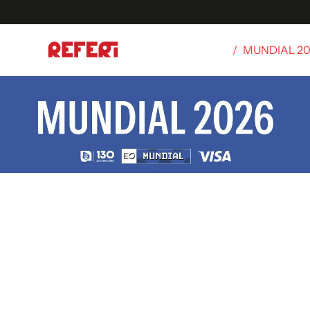
/
MUNDIAL 2
Olímpicos
S
tbol
g
ortivo