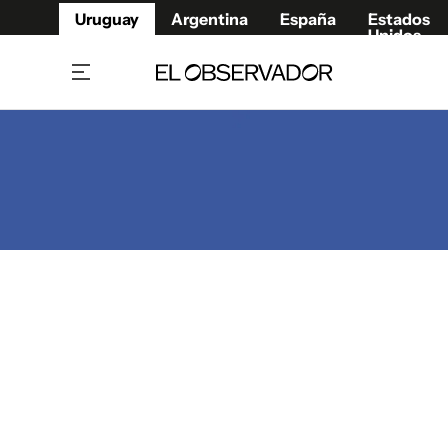
Uruguay
Argentina
España
Estados
Unidos
Home
Juegos 
Referí
Rugby
Fútbol
Básque
Mundial 2026
Tenis
Resultados Deportivos
Runnin
Fútbol internacional
Polidep
Copa Libertadores
Motor