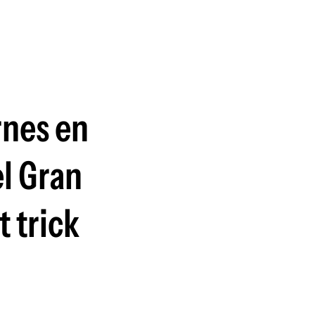
guenos en:
rnes en
el Gran
 trick