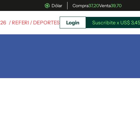
Dólar
Compra
37,20
Venta
39,70
026
/ REFERI / DEPORTES
Login
Suscribite x US$ 3,4
uscríbete ahora a El Observador y elegí hasta
donde llegar.
Suscribite x US$ 3,45