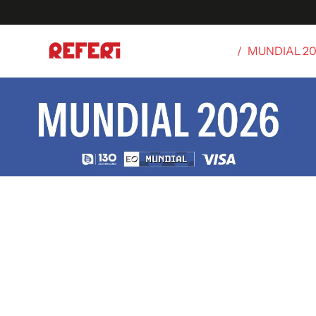
/
MUNDIAL 2
Olímpicos
S
tbol
g
ortivo