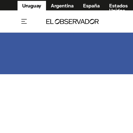
Uruguay
Argentina
España
Estados
Unidos
Home
Juegos 
Referí
Rugby
Fútbol
Básque
Mundial 2026
Tenis
Resultados Deportivos
Runnin
Fútbol internacional
Polidep
Copa Libertadores
Motor