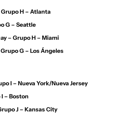
 Grupo H – Atlanta
o G – Seattle
ay
– Grupo H – Miami
 Grupo G – Los Ángeles
upo I – Nueva York/Nueva Jersey
I – Boston
rupo J – Kansas City