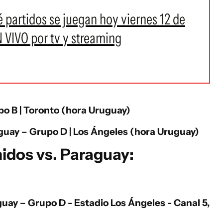
 partidos se juegan hoy viernes 12 de
N VIVO por tv y streaming
o B | Toronto (hora Uruguay)
guay
– Grupo D | Los Ángeles (hora Uruguay)
idos vs. Paraguay:
aguay
– Grupo D - Estadio Los Ángeles -
Canal 5,