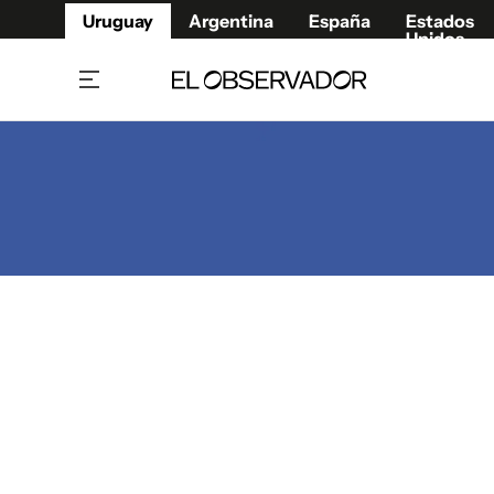
Uruguay
Argentina
España
Estados
Unidos
Home
Juegos 
Referí
Rugby
Fútbol
Básque
Mundial 2026
Tenis
Resultados Deportivos
Runnin
Fútbol internacional
Polidep
Copa Libertadores
Motor