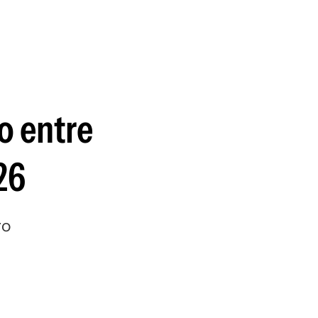
guenos en:
do entre
26
ro