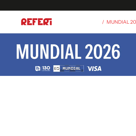
/
MUNDIAL 2
Olímpicos
S
tbol
g
ortivo