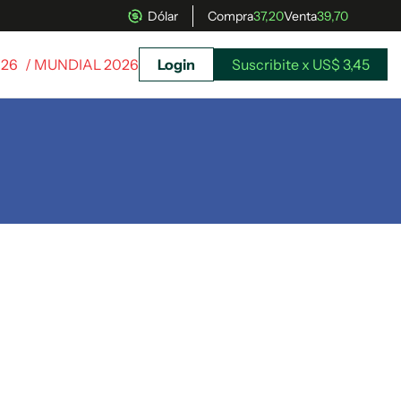
Dólar
Compra
37,20
Venta
39,70
026
/ MUNDIAL 2026
Login
Suscribite x US$ 3,45
uscríbete ahora a El Observador y elegí hasta
donde llegar.
Suscribite x US$ 3,45