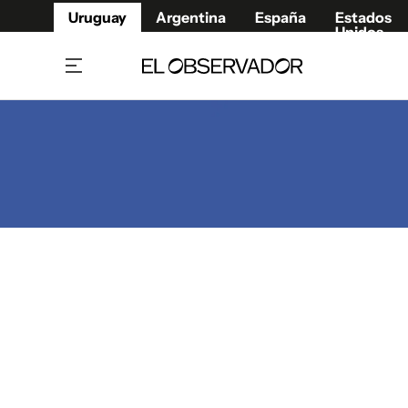
Uruguay
Argentina
España
Estados
Unidos
Home
Juegos 
Referí
Rugby
Fútbol
Básque
Mundial 2026
Tenis
Resultados Deportivos
Runnin
Fútbol internacional
Polidep
Copa Libertadores
Motor