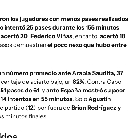
ron los jugadores con menos pases realizados
lo intentó 25 pases durante los 155 minutos
s
acertó 20
.
Federico Viñas
, en tanto,
acertó 18
 casos demuestran
el poco nexo que hubo entre
un número promedio ante Arabia Saudita, 37
centaje de acierto bajo, un
82%
. Contra Cabo
n
51 pases de 61
, y
ante España mostró su peor
 14 intentos en 55 minutos
. Solo
Agustín
e partido (
12
) por fuera de
Brian Rodríguez y
os minutos finales.
idos