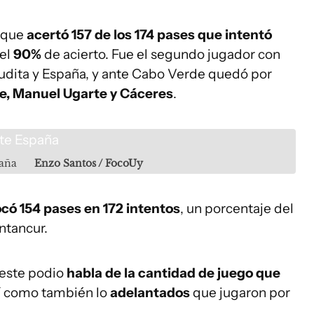
, que
acertó 157 de los 174 pases que intentó
del
90%
de acierto. Fue el segundo jugador con
udita y España, y ante Cabo Verde quedó por
de, Manuel Ugarte y Cáceres
.
paña
Enzo Santos / FocoUy
ó 154 pases en 172 intentos
, un porcentaje del
ntancur.
 este podio
habla de la cantidad de juego que
sí como también lo
adelantados
que jugaron por