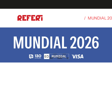
/
MUNDIAL 2
Olímpicos
S
tbol
g
ortivo