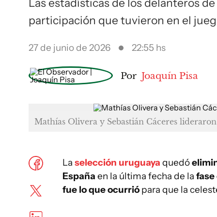
Las estadísticas de los delanteros d
participación que tuvieron en el jueg
27 de junio de 2026
22:55 hs
Por
Joaquín Pisa
Mathías Olivera y Sebastián Cáceres lideraron v
La
selección uruguaya
quedó
elimi
España
en la última fecha de la
fase
fue lo que ocurrió
para que la celes