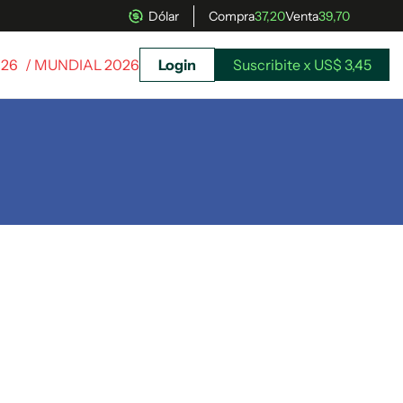
Dólar
Compra
37,20
Venta
39,70
026
/ MUNDIAL 2026
Login
Suscribite x US$ 3,45
uscríbete ahora a El Observador y elegí hasta
donde llegar.
Suscribite x US$ 3,45