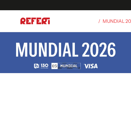
/
MUNDIAL 2
Olímpicos
S
tbol
g
ortivo