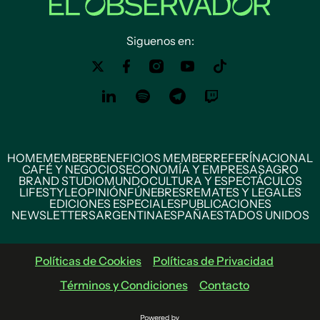
Siguenos en:
HOME
MEMBER
BENEFICIOS MEMBER
REFERÍ
NACIONAL
CAFÉ Y NEGOCIOS
ECONOMÍA Y EMPRESAS
AGRO
BRAND STUDIO
MUNDO
CULTURA Y ESPECTÁCULOS
LIFESTYLE
OPINIÓN
FÚNEBRES
REMATES Y LEGALES
EDICIONES ESPECIALES
PUBLICACIONES
NEWSLETTERS
ARGENTINA
ESPAÑA
ESTADOS UNIDOS
Políticas de Cookies
Políticas de Privacidad
Términos y Condiciones
Contacto