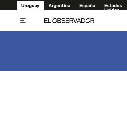
Uruguay
Argentina
España
Estados
Unidos
Home
Juegos 
Referí
Rugby
Fútbol
Básque
Mundial 2026
Tenis
Resultados Deportivos
Runnin
Fútbol internacional
Polidep
Copa Libertadores
Motor