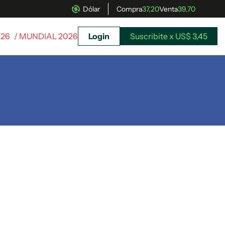
Dólar
Compra
37,20
Venta
39,70
026
/ MUNDIAL 2026
Login
Suscribite x US$ 3,45
uscríbete ahora a El Observador y elegí hasta
donde llegar.
Suscribite x US$ 3,45