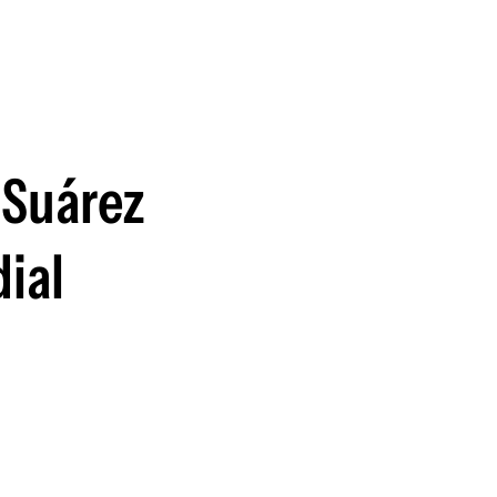
guenos en:
 Suárez
ial