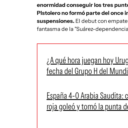
enormidad conseguir los tres punt
PIstolero no formó parte del once i
suspensiones.
El debut con empate a
fantasma de la "Suárez-dependencia
¿A qué hora juegan hoy Uru
fecha del Grupo H del Mund
España 4-0 Arabia Saudita: c
roja goleó y tomó la punta 