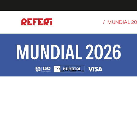
/
MUNDIAL 2
Olímpicos
S
tbol
g
ortivo