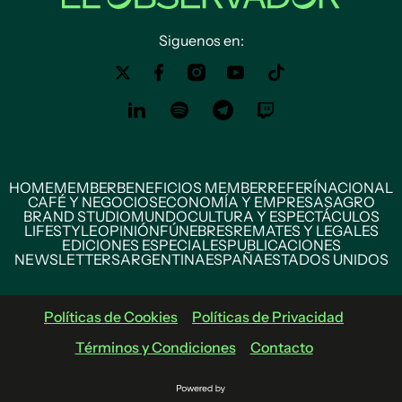
Siguenos en:
HOME
MEMBER
BENEFICIOS MEMBER
REFERÍ
NACIONAL
CAFÉ Y NEGOCIOS
ECONOMÍA Y EMPRESAS
AGRO
BRAND STUDIO
MUNDO
CULTURA Y ESPECTÁCULOS
LIFESTYLE
OPINIÓN
FÚNEBRES
REMATES Y LEGALES
EDICIONES ESPECIALES
PUBLICACIONES
NEWSLETTERS
ARGENTINA
ESPAÑA
ESTADOS UNIDOS
Políticas de Cookies
Políticas de Privacidad
Términos y Condiciones
Contacto