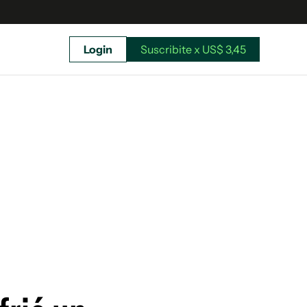
Login
Suscribite x US$ 3,45
uscríbete ahora a El Observador y elegí hasta
donde llegar.
Suscribite x US$ 3,45