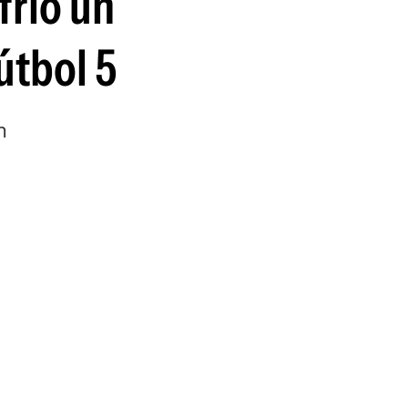
frió un
útbol 5
n