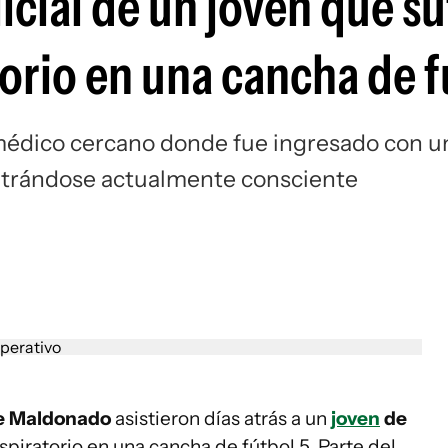
licial de un joven que su
orio en una cancha de f
 médico cercano donde fue ingresado con u
ntrándose actualmente consciente
de Maldonado
asistieron días atrás a un
joven
de
spiratorio en una cancha de fútbol 5. Parte del