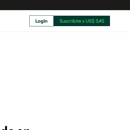
Login
Suscribite x US$ 3,45
uscríbete ahora a El Observador y elegí hasta
donde llegar.
Suscribite x US$ 3,45