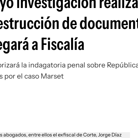
yó investigación realiz
destrucción de documen
egará a Fiscalía
rizará la indagatoria penal sobre Repúblic
s por el caso Marset