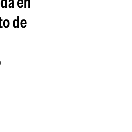
ada en
to de
a