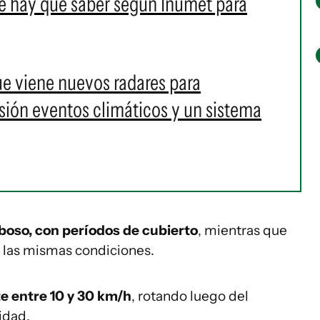
e hay que saber según Inumet para
ue viene nuevos radares para
sión eventos climáticos y un sistema
boso, con períodos de cubierto
, mientras que
n las mismas condiciones.
e entre 10 y 30 km/h
, rotando luego del
idad.