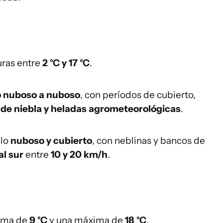
uras entre
2 °C y 17 °C
.
o nuboso a nuboso
, con períodos de cubierto,
 de niebla y heladas agrometeorológicas
.
elo
nuboso y cubierto
, con neblinas y bancos de
al sur
entre
10 y 20 km/h
.
nima de
9 °C
y una máxima de
18 °C
.