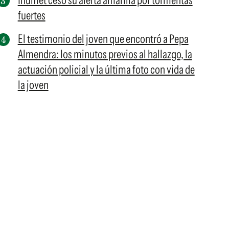
Inumet cesó su alerta amarilla por tormentas
fuertes
El testimonio del joven que encontró a Pepa
Almendra: los minutos previos al hallazgo, la
actuación policial y la última foto con vida de
la joven