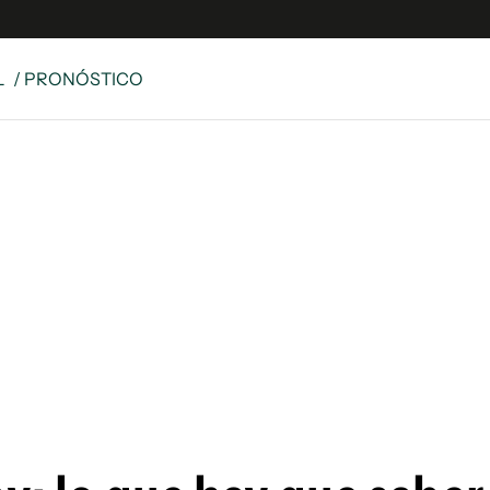
L
/ PRONÓSTICO
e
S
n
es
Siguenos en:
 y Legales
es especiales
ciones
ters
ina
 Unidos