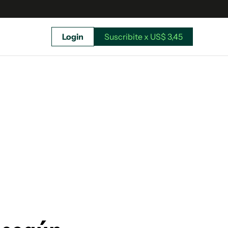
Login
Suscribite x US$ 3,45
uscríbete ahora a El Observador y elegí hasta
donde llegar.
Suscribite x US$ 3,45