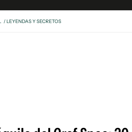
L
/ LEYENDAS Y SECRETOS
e
S
n
es
Siguenos en:
 y Legales
es especiales
ciones
ters
ina
 Unidos