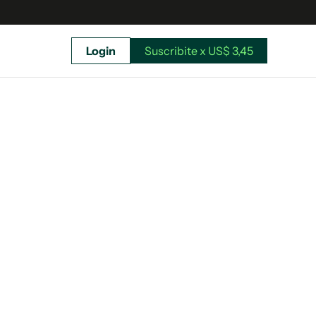
Login
Suscribite x US$ 3,45
uscríbete ahora a El Observador y elegí hasta
donde llegar.
Suscribite x US$ 3,45