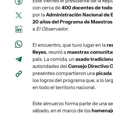
Este viernes el presidente de la Repú
con cerca de
400 docentes de todo 
por la
Administración Nacional de 
20 años del Programa de Maestros
a
El Observador.
El encuentro, que tuvo lugar en la
re
Reyes
, reunió a
maestras comunita
país. La comida, un
asado tradiciona
autoridades del
Consejo Directivo 
presentes compartieron una
picada 
los logros del programa que, a lo la
en todo el territorio nacional.
Este almuerzo forma parte de una ser
sábado, en el marco de los
homenaje