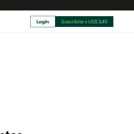
Login
Suscribite x US$ 3,45
uscríbete ahora a El Observador y elegí hasta
donde llegar.
Suscribite x US$ 3,45