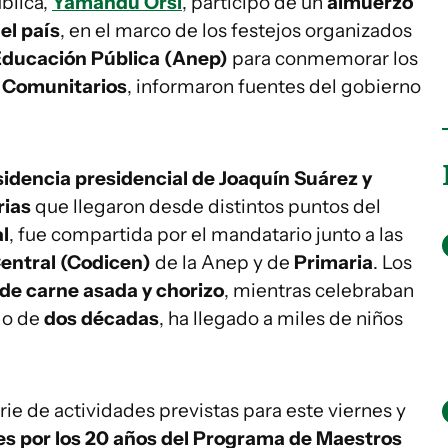
blica,
Yamandú Orsi
, participó de un
almuerzo
el país
, en el marco de los festejos organizados
Educación Pública (Anep)
para conmemorar los
 Comunitarios
, informaron fuentes del gobierno
sidencia presidencial de Joaquín Suárez y
rias
que llegaron desde distintos puntos del
l
, fue compartida por el mandatario junto a las
Central (Codicen)
de la Anep y de
Primaria
. Los
de carne asada y chorizo
, mientras celebraban
rgo de
dos décadas
, ha llegado a miles de niños
ie de actividades previstas para este viernes y
s por los 20 años del Programa de Maestros