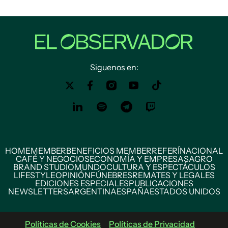
Siguenos en:
HOME
MEMBER
BENEFICIOS MEMBER
REFERÍ
NACIONAL
CAFÉ Y NEGOCIOS
ECONOMÍA Y EMPRESAS
AGRO
BRAND STUDIO
MUNDO
CULTURA Y ESPECTÁCULOS
LIFESTYLE
OPINIÓN
FÚNEBRES
REMATES Y LEGALES
EDICIONES ESPECIALES
PUBLICACIONES
NEWSLETTERS
ARGENTINA
ESPAÑA
ESTADOS UNIDOS
Políticas de Cookies
Políticas de Privacidad