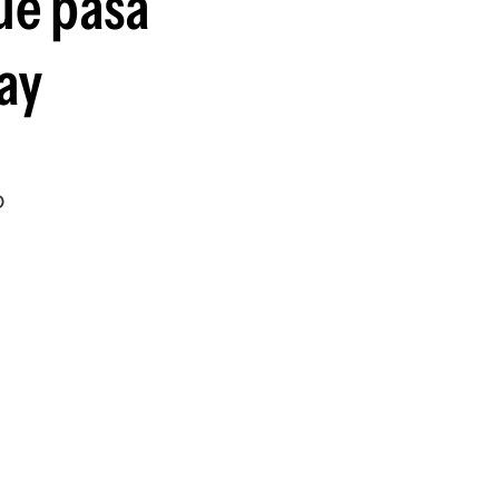
qué pasa
uay
o