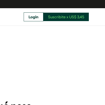
Login
Suscribite x US$ 3,45
uscríbete ahora a El Observador y elegí hasta
donde llegar.
Suscribite x US$ 3,45