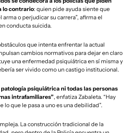
dos se condecora a los policías que piden
 lo contrario
: quien pide ayuda siente que
arma o perjudicar su carrera”, afirma el
en conducta suicida.
bstáculos que intenta enfrentar la actual
impulsan cambios normativos para dejar en claro
ituye una enfermedad psiquiátrica en sí misma y
bería ser vivido como un castigo institucional.
patología psiquiátrica ni todas las personas
mas intrafamiliares”
, enfatiza Zabaleta. “Hay
e lo que le pasa a uno es una debilidad”.
mpleja. La construcción tradicional de la
dad, pero dentro de la Policía encuentra un