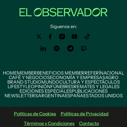
Siguenos en:
HOME
MEMBER
BENEFICIOS MEMBER
REFERÍ
NACIONAL
CAFÉ Y NEGOCIOS
ECONOMÍA Y EMPRESAS
AGRO
BRAND STUDIO
MUNDO
CULTURA Y ESPECTÁCULOS
LIFESTYLE
OPINIÓN
FÚNEBRES
REMATES Y LEGALES
EDICIONES ESPECIALES
PUBLICACIONES
NEWSLETTERS
ARGENTINA
ESPAÑA
ESTADOS UNIDOS
Políticas de Cookies
Políticas de Privacidad
Términos y Condiciones
Contacto