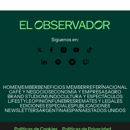
Siguenos en:
HOME
MEMBER
BENEFICIOS MEMBER
REFERÍ
NACIONAL
CAFÉ Y NEGOCIOS
ECONOMÍA Y EMPRESAS
AGRO
BRAND STUDIO
MUNDO
CULTURA Y ESPECTÁCULOS
LIFESTYLE
OPINIÓN
FÚNEBRES
REMATES Y LEGALES
EDICIONES ESPECIALES
PUBLICACIONES
NEWSLETTERS
ARGENTINA
ESPAÑA
ESTADOS UNIDOS
Políticas de Cookies
Políticas de Privacidad