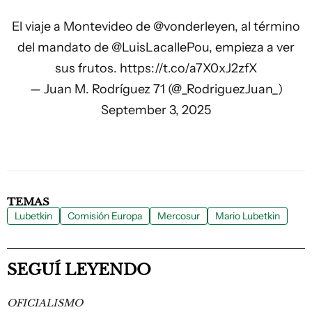
El viaje a Montevideo de
@vonderleyen
, al término
del mandato de
@LuisLacallePou
, empieza a ver
sus frutos.
https://t.co/a7X0xJ2zfX
— Juan M. Rodríguez 71 (@_RodriguezJuan_)
September 3, 2025
TEMAS
Lubetkin
Comisión Europa
Mercosur
Mario Lubetkin
SEGUÍ LEYENDO
OFICIALISMO