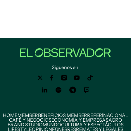
Siguenos en:
HOME
MEMBER
BENEFICIOS MEMBER
REFERÍ
NACIONAL
CAFÉ Y NEGOCIOS
ECONOMÍA Y EMPRESAS
AGRO
BRAND STUDIO
MUNDO
CULTURA Y ESPECTÁCULOS
LIFESTYLE
OPINIÓN
FÚNEBRES
REMATES Y LEGALES