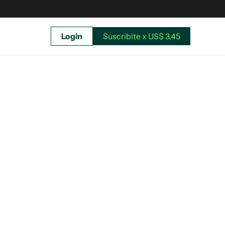
Login
Suscribite x US$ 3,45
uscríbete ahora a El Observador y elegí hasta
donde llegar.
Suscribite x US$ 3,45