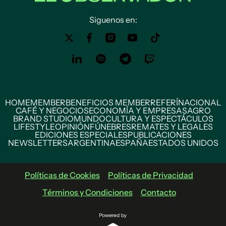
Siguenos en:
HOME
MEMBER
BENEFICIOS MEMBER
REFERÍ
NACIONAL
CAFÉ Y NEGOCIOS
ECONOMÍA Y EMPRESAS
AGRO
BRAND STUDIO
MUNDO
CULTURA Y ESPECTÁCULOS
LIFESTYLE
OPINIÓN
FÚNEBRES
REMATES Y LEGALES
EDICIONES ESPECIALES
PUBLICACIONES
NEWSLETTERS
ARGENTINA
ESPAÑA
ESTADOS UNIDOS
Políticas de Cookies
Políticas de Privacidad
Términos y Condiciones
Contacto