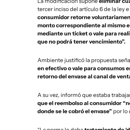
La modificación supone
eliminar cu
tercer inciso del artículo 6 de la ley 
consumidor retorne voluntariamente
monto correspondiente al mismo en
mediante un ticket o vale para rea
que no podrá tener vencimiento”.
Ambiente justificó la propuesta se
en efectivo o vale para consumos e
retorno del envase al canal de vent
A su vez, informó que estaba trabaj
que el reembolso al consumidor “n
donde se le cobró el envase”
por lo
“La norma le daba
tratamiento de ‘d