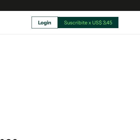
Login
Suscribite x US$ 3,45
uscríbete ahora a El Observador y elegí hasta
donde llegar.
Suscribite x US$ 3,45