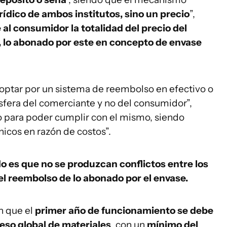
rídico de ambos institutos, sino un precio
”,
 al consumidor la totalidad del precio del
, lo abonado por este en concepto de envase
de optar por un sistema de reembolso en efectivo o
sfera del comerciante y no del consumidor”,
 para poder cumplir con el mismo, siendo
nicos en razón de costos”.
o es que no se produzcan conflictos entre los
l reembolso de lo abonado por el envase.
n que el
primer año de funcionamiento se debe
peso global de materiales
, con un
mínimo del