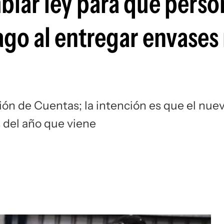
iar ley para que perso
ago al entregar envases
ición de Cuentas; la intención es que el nue
 del año que viene