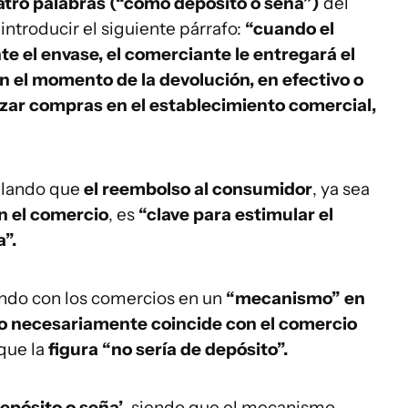
atro palabras (“como depósito o seña”)
del
e introducir el siguiente párrafo:
“cuando el
 el envase, el comerciante le entregará el
 el momento de la devolución, en efectivo o
lizar compras en el establecimiento comercial,
ñalando que
el reembolso al consumidor
, ya sea
n el comercio
, es
“clave para estimular el
a”.
ando con los comercios en un
“mecanismo” en
o necesariamente coincide con el comercio
 que la
figura “no sería de depósito”.
epósito o seña’
, siendo que el mecanismo