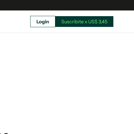
Login
Suscribite x US$ 3,45
uscríbete ahora a El Observador y elegí hasta
donde llegar.
Suscribite x US$ 3,45