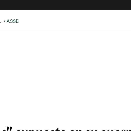
L
/ ASSE
e
S
n
es
Siguenos en:
 y Legales
es especiales
ciones
ters
ina
 Unidos