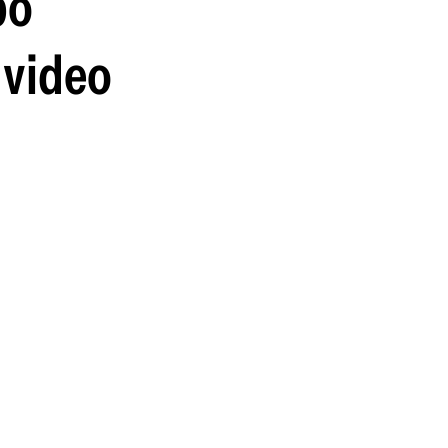
po
 video