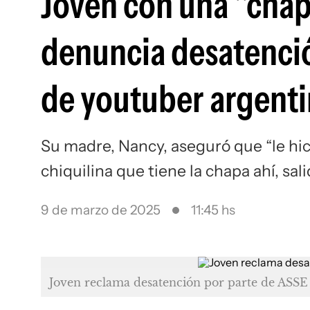
Joven con una "chap
denuncia desatenció
de youtuber argent
Su madre, Nancy, aseguró que “le hi
chiquilina que tiene la chapa ahí, sal
9 de marzo de 2025
11:45 hs
Joven reclama desatención por parte de ASSE