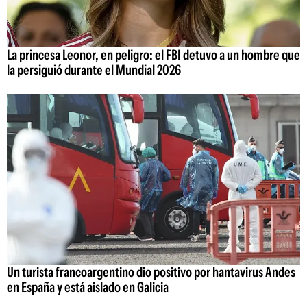
La princesa Leonor, en peligro: el FBI detuvo a un hombre que
la persiguió durante el Mundial 2026
Un turista francoargentino dio positivo por hantavirus Andes
en España y está aislado en Galicia