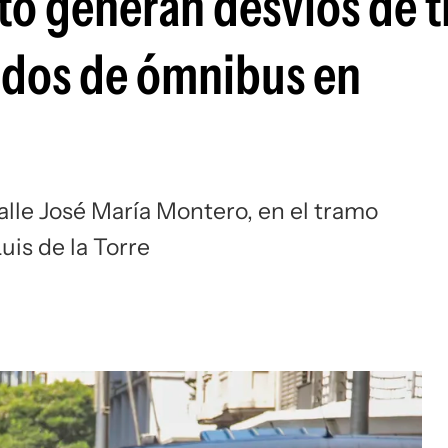
o generan desvíos de t
idos de ómnibus en
calle José María Montero, en el tramo
is de la Torre