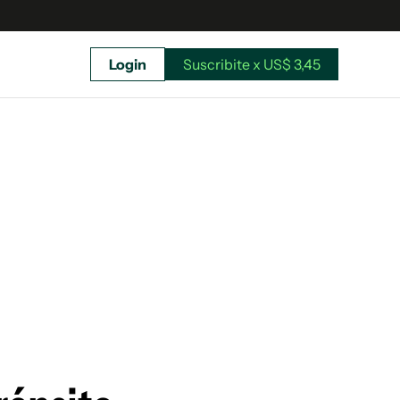
Login
Suscribite x US$ 3,45
uscríbete ahora a El Observador y elegí hasta
donde llegar.
Suscribite x US$ 3,45