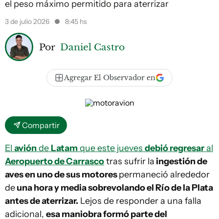
el peso máximo permitido para aterrizar
3 de julio 2026
8:45 hs
Por
Daniel Castro
Agregar El Observador en
Compartir
El
avión
de
Latam
que este jueves
debió regresar
al
Aeropuerto de Carrasco
tras sufrir la
ingestión de
aves en uno de sus motores
permaneció alrededor
de
una hora y media sobrevolando el Río de la Plata
antes de aterrizar.
Lejos de responder a una falla
adicional,
esa maniobra formó parte del