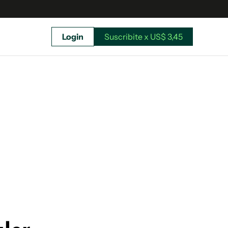
Login
Suscribite x US$ 3,45
uscríbete ahora a El Observador y elegí hasta
donde llegar.
Suscribite x US$ 3,45