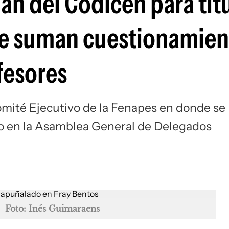
lan del Codicen para tit
se suman cuestionamien
fesores
omité Ejecutivo de la Fenapes en donde se
ado en la Asamblea General de Delegados
Foto: Inés Guimaraens