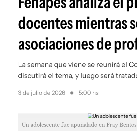
Fenapes analiza el p
docentes mientras 
asociaciones de pro
La semana que viene se reunirá el C
discutirá el tema, y luego será trat
3 de julio de 2026
5:00 hs
Un adolescente fue apuñalado en Fray Bentos