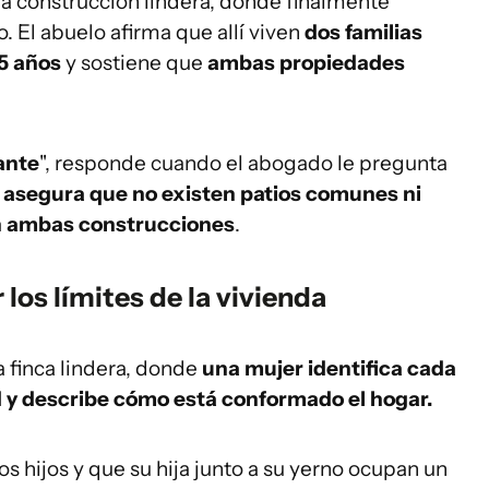
 la construcción lindera, donde finalmente
o. El abuelo afirma que allí viven
dos familias
15 años
y sostiene que
ambas propiedades
ante
", responde cuando el abogado le pregunta
n
asegura que no existen patios comunes ni
n ambas construcciones
.
los límites de la vivienda
a finca lindera, donde
una mujer identifica cada
d y describe cómo está conformado el hogar.
os hijos y que su hija junto a su yerno ocupan un