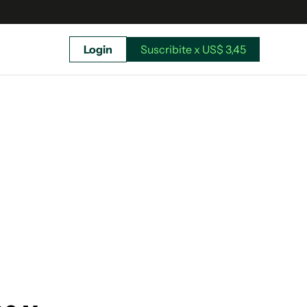
Login
Suscribite x US$ 3,45
uscríbete ahora a El Observador y elegí hasta
donde llegar.
Suscribite x US$ 3,45