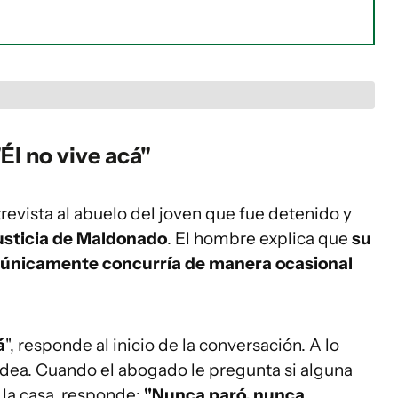
Él no vive acá"
trevista al abuelo del joven que fue detenido y
usticia de Maldonado
. El hombre explica que
su
ue únicamente concurría de manera ocasional
á
", responde al inicio de la conversación. A lo
 idea. Cuando el abogado le pregunta si alguna
 la casa, responde:
"Nunca paró, nunca