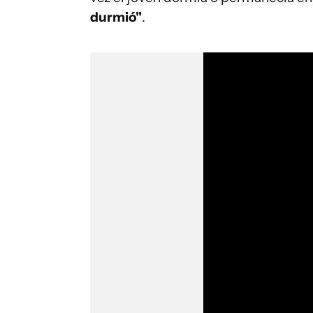
durmió"
.