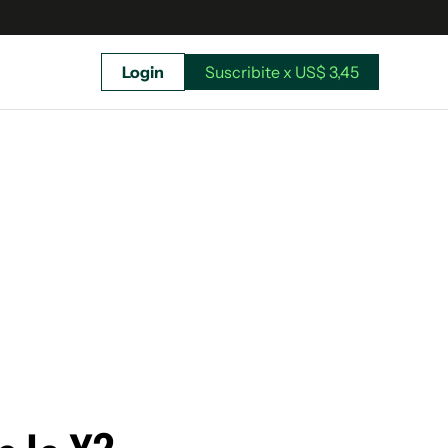
Login
Suscribite x US$ 3,45
uscríbete ahora a El Observador y elegí hasta
donde llegar.
Suscribite x US$ 3,45