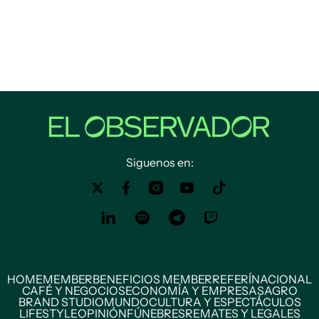
Siguenos en:
HOME
MEMBER
BENEFICIOS MEMBER
REFERÍ
NACIONAL
CAFÉ Y NEGOCIOS
ECONOMÍA Y EMPRESAS
AGRO
BRAND STUDIO
MUNDO
CULTURA Y ESPECTÁCULOS
LIFESTYLE
OPINIÓN
FÚNEBRES
REMATES Y LEGALES