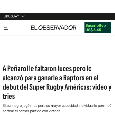
URUGUAY
Suscribite x
URUGUAY
US$ 3,45
ARGENTINA
ESPAÑA
ESTADOS UNIDOS
A Peñarol le faltaron luces pero le
alcanzó para ganarle a Raptors en el
debut del Super Rugby Américas: video y
tries
El aurinegro jugó mal, pero su mayor capacidad individual le permitió
sortear el primer partido con victoria