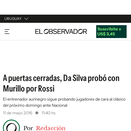
URUGUAY
Suscribite x
URUGUAY
US$ 3,45
ARGENTINA
ESPAÑA
ESTADOS UNIDOS
A puertas cerradas, Da Silva probó con
Murillo por Rossi
El entrenador aurinegro sigue probando jugadores de cara al clásico
del próximo domingo ante Nacional
11 de mayo 2016
11:40 hs
Por
Redacción