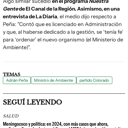
Algo similar sucedió
en el programa
Nuestra
Gente
de El Canal de la Región. Asimismo, en una
entrevista de La Diaria
,
el medio dijo respecto a
Peña: "Contó que es licenciado en Administración
y que, al haberse dedicado a la gestión, se ‘tenía fe’
para ‘ordenar’ el nuevo organismo (el Ministerio de
Ambiente)".
TEMAS
Adrián Peña
Ministro de Ambiente
partido Colorado
SEGUÍ LEYENDO
SALUD
Meningococo y política: en 2024, con más casos que ahora,