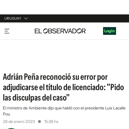
URUGUAY
URUGUAY
Login
ARGENTINA
ESPAÑA
ESTADOS UNIDOS
Adrián Peña reconoció su error por
adjudicarse el título de licenciado: "Pido
las disculpas del caso"
El ministro de Ambiente dijo que habló con el presidente Luis Lacalle
Pou
26 de enero 2023
15:36 hs