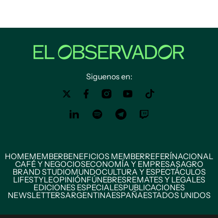
Siguenos en:
HOME
MEMBER
BENEFICIOS MEMBER
REFERÍ
NACIONAL
CAFÉ Y NEGOCIOS
ECONOMÍA Y EMPRESAS
AGRO
BRAND STUDIO
MUNDO
CULTURA Y ESPECTÁCULOS
LIFESTYLE
OPINIÓN
FÚNEBRES
REMATES Y LEGALES
EDICIONES ESPECIALES
PUBLICACIONES
NEWSLETTERS
ARGENTINA
ESPAÑA
ESTADOS UNIDOS