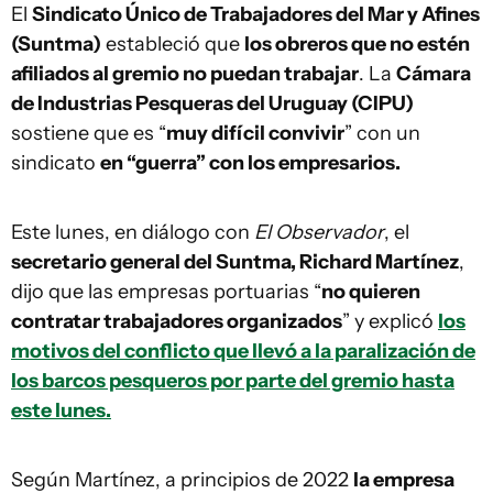
El
Sindicato Único de Trabajadores del Mar y Afines
(Suntma)
estableció que
los obreros que no estén
afiliados al gremio no puedan trabajar
. La
Cámara
de Industrias Pesqueras del Uruguay (CIPU)
sostiene que es “
muy difícil convivir
” con un
sindicato
en “guerra” con los empresarios.
Este lunes, en diálogo con
El Observador
, el
secretario general del Suntma, Richard Martínez
,
dijo que las empresas portuarias “
no quieren
contratar trabajadores organizados
” y explicó
los
motivos del conflicto que llevó a la paralización de
los barcos pesqueros por parte del gremio hasta
este lunes.
Según Martínez, a principios de 2022
la empresa