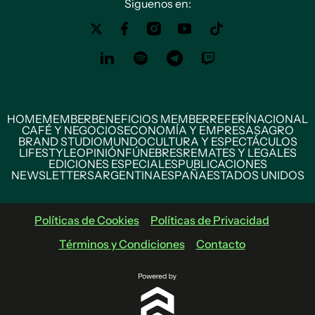
Siguenos en:
HOME
MEMBER
BENEFICIOS MEMBER
REFERÍ
NACIONAL
CAFÉ Y NEGOCIOS
ECONOMÍA Y EMPRESAS
AGRO
BRAND STUDIO
MUNDO
CULTURA Y ESPECTÁCULOS
LIFESTYLE
OPINIÓN
FÚNEBRES
REMATES Y LEGALES
EDICIONES ESPECIALES
PUBLICACIONES
NEWSLETTERS
ARGENTINA
ESPAÑA
ESTADOS UNIDOS
Políticas de Cookies
Políticas de Privacidad
Términos y Condiciones
Contacto